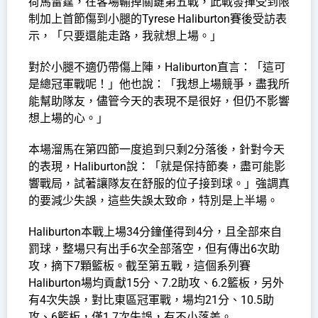
荷馬雷霆，在客場輸掉關鍵第五戰，此戰發揮受到限
制加上首節傷到小腿的Tyrese Haliburton賽後受訪表
示，「只要還能走路，我就想上場。」
對於小腿不適仍帶傷上陣，Haliburton直言：「這可
是總冠軍戰呢！」他也說：「我想上場競爭，盡我所
能幫助隊友，儘管今天的表現不是很好，但仍不影響
想上場的心。」
本場溜馬在第四節一度追到只剩2分落後，針對今天
的表現，Haliburton說：「就是保持節奏，盡可能影
響戰局，試著讓隊友在舒服的位子接到球。」強調真
的要減少失誤，這些失誤太致命，特別是上半場。
Haliburton本戰上場34分鐘僅得到4分，且全部來自
罰球，整場只有出手6次全部落空，但有傳出6次助
攻，摘下7顆籃板。截至第五戰，這個系列賽
Haliburton場均貢獻15分、7.2助攻、6.2籃板，另外
有4次失誤，對比東區冠軍戰，場均21分、10.5助
攻、6籃板，僅1.7次失誤，有不小落差。