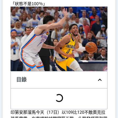
「狀態不是100％」
目錄
印第安那溜馬今天（17日）以109比120不敵奧克拉