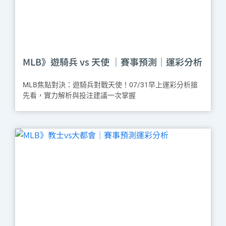
MLB》遊騎兵 vs 天使 ｜賽事預測｜運彩分析
MLB焦點對決：遊騎兵對戰天使！07/31早上運彩分析搶
先看，實力解析與投注建議一次掌握