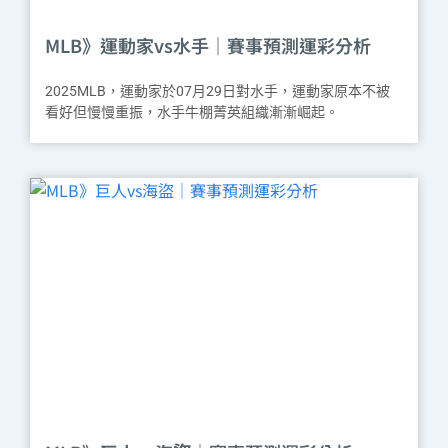
MLB》運動家vs水手｜賽事預測運彩分析
2025MLB，運動家於07月29日對水手，運動家原本不被
看好但慢慢重振，水手牛棚菁英組織漸漸崛起。