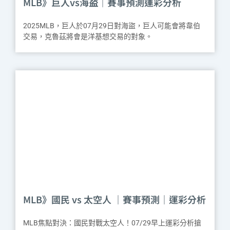
MLB》巨人vs海盜｜賽事預測運彩分析
2025MLB，巨人於07月29日對海盜，巨人可能會將韋伯
交易，克魯茲將會是洋基想交易的對象。
MLB》國民 vs 太空人 ｜賽事預測｜運彩分析
MLB焦點對決：國民對戰太空人！07/29早上運彩分析搶