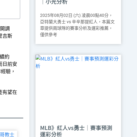
｜小光分析
2025年08月02日 (六) 凌晨00點40分，
亞特蘭大勇士 vs 辛辛那提紅人，本篇文
展開調
章提供兩球隊的賽事分析及運彩推薦，
僅供參考
里吉斯
）續約
而日前安
作經驗，
徒有望在
MLB》紅人vs勇士｜賽事預測
運彩分析