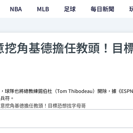
NBA
MLB
足球
每日新聞
意挖角基德擔任教頭！目
隊也將總教練錫伯杜（Tom Thibodeau）開除，據《ESP
掌兵符。