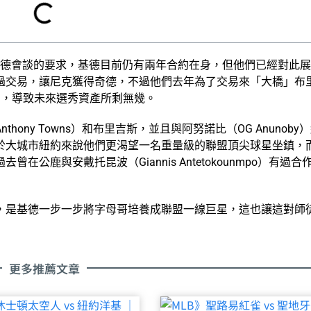
基德會談的要求，基德目前仍有兩年合約在身，但他們已經對此
過交易，讓尼克獲得奇德，不過他們去年為了交易來「大橋」布
了籃網，導致未來選秀資產所剩無幾。
hony Towns）和布里吉斯，並且與阿努諾比（OG Anunoby
於大城市紐約來說他們更渴望一名重量級的聯盟頂尖球星坐鎮，
公鹿與安戴托昆波（Giannis Antetokounmpo）有過合
，是基德一步一步將字母哥培養成聯盟一線巨星，這也讓這對師
更多推薦文章