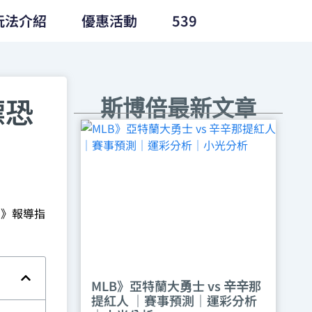
玩法介紹
優惠活動
539
標恐
斯博倍最新文章
N》報導指
MLB》亞特蘭大勇士 vs 辛辛那
提紅人 ｜賽事預測｜運彩分析