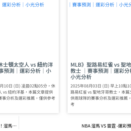
休士頓太空人 vs 紐約洋
MLB》聖路易紅雀 vs 聖
賽事預測｜運彩分析｜小
教士 ｜賽事預測｜運彩分
小光分析
8月10日 (日) 凌晨02點05分，休
2025年08月03日 (日) 早上10點
 vs 紐約洋基，本篇文章提供
路易紅雀 vs 聖地牙哥教士，本
賽事分析及運彩推薦，僅供參考
供兩球隊的賽事分析及運彩推薦
考
NBA總冠軍賽／Tyrese Haliburton再施魔法飆進準絕殺！溜馬以1分差破雷霆主場
NBA 溜馬 VS 雷霆 -運