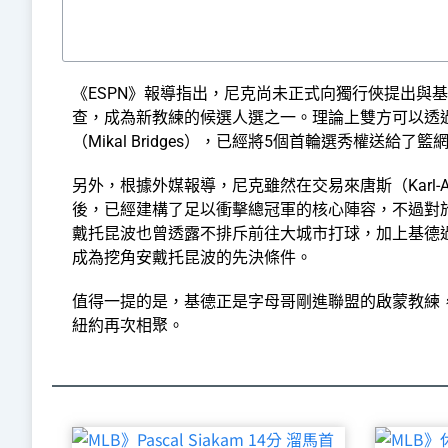
《ESPN》報導指出，尼克尚未正式向獨行俠提出與
查，成為新教練的候選人選之一。理論上雙方可以透
（Mikal Bridges），已經將5個首輪選秀權送給
另外，根據外媒報導，尼克雖然在交易來唐斯（Karl-Ant
後，已經建構了足以衝擊總冠軍的核心陣容，不過對
戴托昆波也曾透露不排斥前往大城市打球，加上基德過去曾在
成為挖角安戴托昆波的先決條件。
值得一提的是，基德正是字母哥剛進聯盟的啟蒙教練
紐約再次相聚。