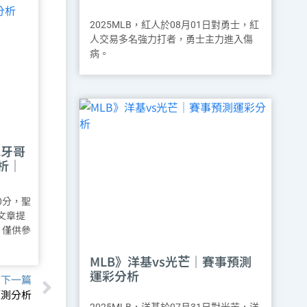
2025MLB，紅人於08月01日對勇士，紅
人交易多名強力打者，勇士主力進入傷
病。
地牙哥
析｜
10分，聖
篇文章提
，僅供參
MLB》洋基vs光芒｜賽事預測
運彩分析
下一篇
彩預測分析