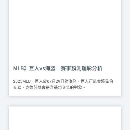
MLB》巨人vs海盜｜賽事預測運彩分析
2025MLB，巨人於07月29日對海盜，巨人可能會將韋伯
交易，克魯茲將會是洋基想交易的對象。