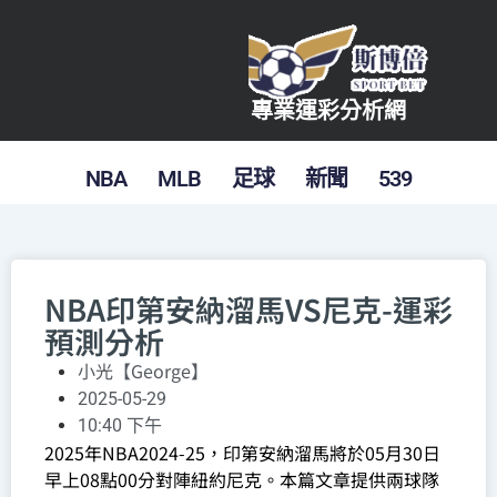
專業運彩分析網
NBA
MLB
足球
新聞
539
NBA印第安納溜馬VS尼克-運彩
預測分析
小光【George】
2025-05-29
10:40 下午
2025年NBA2024-25，印第安納溜馬將於05月30日
早上08點00分對陣紐約尼克。本篇文章提供兩球隊