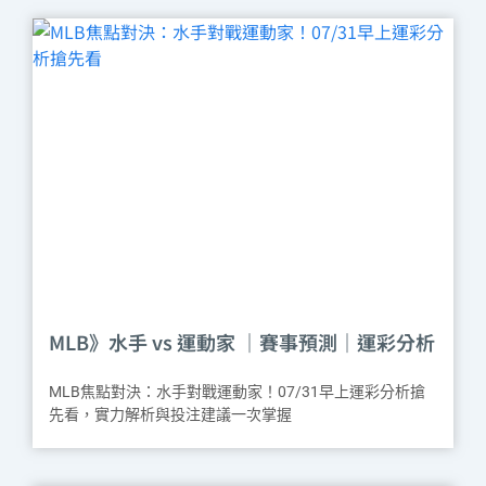
MLB》水手 vs 運動家 ｜賽事預測｜運彩分析
MLB焦點對決：水手對戰運動家！07/31早上運彩分析搶
先看，實力解析與投注建議一次掌握