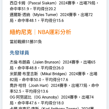
西亞卡姆（Pascal Siakam）2024賽季，出場79局，
命中率51.9，平均得分20.2
邁爾斯·透納（Myles Turner）2024賽季，出場72
局，命中率48.1，平均得分15.6
紐約尼克
｜NBA運彩分析
當前戰績51勝31負
先發球員
杰倫·布朗森（Jalen Brunson）2024賽季，出場65
局，命中率48.8，平均得分26.0
米凱爾·布里吉斯（Mikal Bridges）2024賽季，出場
82局，命中率50.0，平均得分17.6
喬許·哈特（Josh Hart）2024賽季，出場77局，命中
率52.5，平均得分13.6
OG·阿努諾比（OG Anunoby）2024賽季，出場74
局，命中率47.6，平均得分18.0
卡爾-安東尼·唐斯（Karl-Anthony Towns）2024賽