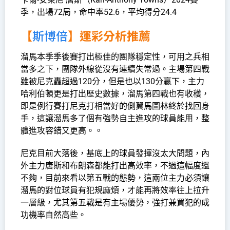
季，出場72局，命中率52.6，平均得分24.4
【
斯博倍
】
運彩分析推薦
溜馬本季季後賽打出極佳的團隊穩定性，可用之兵相
當多之下，團隊外線從沒有連續失常過。主場第四戰
雖被尼克轟超過120分，但是也以130分贏下，主力
哈利伯頓更是打出歷史數據，溜馬第四戰也有收穫，
即是例行賽打尼克打相當好的側翼馬圖林終於找回身
手，這讓溜馬多了個有強勢自主進攻的球員能用，整
體進攻容錯又更高。。
尼克目前大落後，基底上的球員發揮沒太大問題，內
外主力唐斯和布朗森都能打出高效率，不過這幅度還
不夠，目前來看以第五戰的態勢，這兩位主力必須讓
溜馬的對位球員有犯規麻煩，才能再將效率往上拉升
一層級，尤其第五戰是有主場優勢，強打兼買犯的成
功機率自然高些。