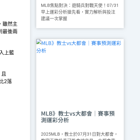
MLB焦點對決：遊騎兵對戰天使！07/31
早上運彩分析搶先看，實力解析與投注
建議一次掌握
，雖然主
，到最後兩
切入上籃
，且
比2落
MLB》教士vs大都會｜賽事預
測運彩分析
2025MLB，教士於07月31日對大都會，