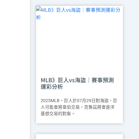
MLB》巨人vs海盜｜賽事預測
運彩分析
2025MLB，巨人於07月29日對海盜，巨
人可能會將韋伯交易，克魯茲將會是洋
基想交易的對象。