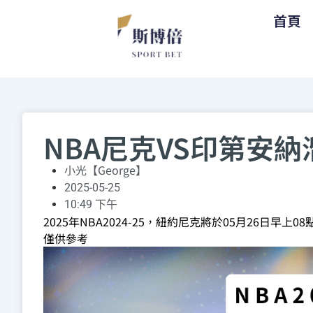
首頁
NBA尼克VS印第安
小光【George】
2025-05-25
10:49 下午
2025年NBA2024-25，紐約尼克將於05月26日
僅供參考