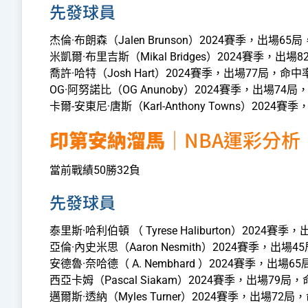
先發球員
杰倫·布朗森（Jalen Brunson）2024賽季，出場65
米凱爾·布里吉斯（Mikal Bridges）2024賽季，出場
喬許·哈特（Josh Hart）2024賽季，出場77局，命中率
OG·阿努諾比（OG Anunoby）2024賽季，出場74局
卡爾-安東尼·唐斯（Karl-Anthony Towns）2024
印第安納溜馬
｜NBA運彩分析
當前戰績50勝32負
先發球員
泰里斯·哈利伯頓 （ Tyrese Haliburton）2024賽
亞倫·內史米思（Aaron Nesmith）2024賽季，出場4
安德魯·奈哈德（ A. Nembhard ）2024賽季，出場6
西亞卡姆（Pascal Siakam）2024賽季，出場79局，
邁爾斯·透納（Myles Turner）2024賽季，出場72局