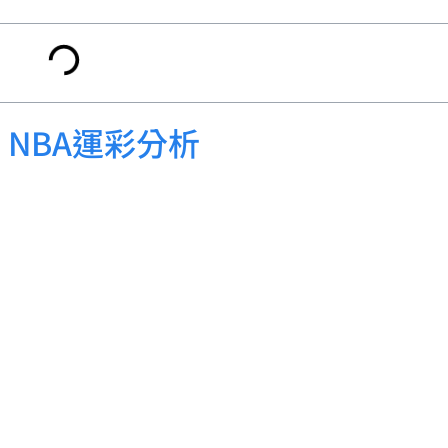
｜
NBA運彩分析