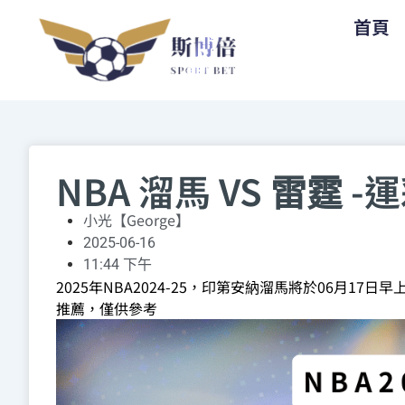
首頁
NBA 溜馬 VS 雷霆 
小光【George】
2025-06-16
11:44 下午
2025年NBA2024-25，印第安納溜馬將於06月1
推薦，僅供參考