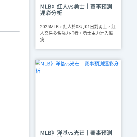
MLB》紅人vs勇士｜賽事預測
運彩分析
2025MLB，紅人於08月01日對勇士，紅
人交易多名強力打者，勇士主力進入傷
病。
MLB》洋基vs光芒｜賽事預測