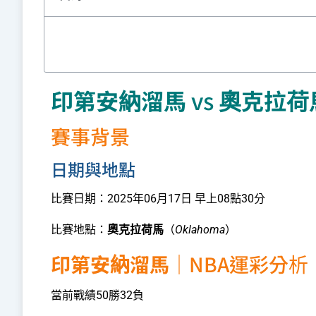
印第安納溜馬
vs
奧克拉荷
賽事背景
日期與地點
比賽日期：2025年06月17日 早上08點30分
比賽地點：
奧克拉荷馬
（
Oklahoma
）
印第安納溜馬
｜NBA運彩分析
當前戰績50勝32負