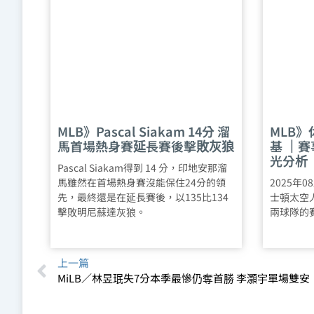
MLB》Pascal Siakam 14分 溜
MLB》
馬首場熱身賽延長賽後擊敗灰狼
基 ｜
光分析
Pascal Siakam得到 14 分，印地安那溜
馬雖然在首場熱身賽沒能保住24分的領
2025年0
先，最終還是在延長賽後，以135比134
士頓太空人
擊敗明尼蘇達灰狼。
兩球隊的
上一篇
MiLB／林昱珉失7分本季最慘仍奪首勝 李灝宇單場雙安