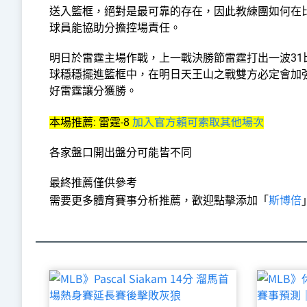
送入籃框，絕對是最可靠的存在，因此教練團如何在
球員能協助分擔控場責任。
明日於雷霆主場作戰，上一戰決勝節雷霆打出一波31比17的
球穩穩擺進籃框中，在明日天王山之戰雙方必定會加
好雷霆讓分獲勝。
加入官方賴可索取其他場次
本場推薦: 雷霆-8
各家盤口開出盤分可能皆不同
最終推薦僅供參考
斯博倍
需要更多體育賽事分析推薦，歡迎點擊添加「