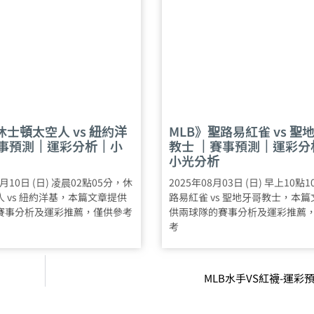
休士頓太空人 vs 紐約洋
MLB》聖路易紅雀 vs 聖
賽事預測｜運彩分析｜小
教士 ｜賽事預測｜運彩分
小光分析
8月10日 (日) 凌晨02點05分，休
2025年08月03日 (日) 早上10點
 vs 紐約洋基，本篇文章提供
路易紅雀 vs 聖地牙哥教士，本
賽事分析及運彩推薦，僅供參考
供兩球隊的賽事分析及運彩推薦
考
MLB水手VS紅襪-運彩