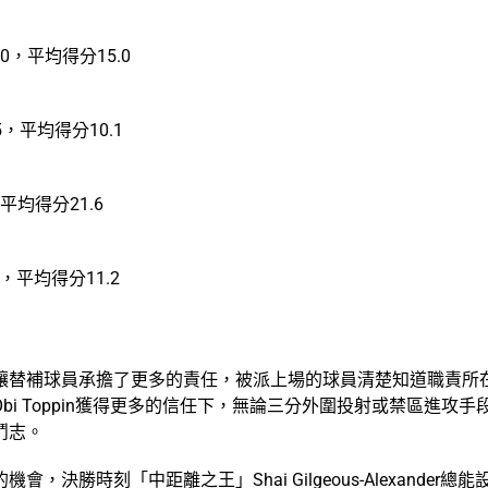
0，平均得分15.0
5，平均得分10.1
平均得分21.6
，平均得分11.2
讓替補球員承擔了更多的責任，被派上場的球員清楚知道職責所
i Toppin獲得更多的信任下，無論三分外圍投射或禁區進攻手
鬥志。
勝時刻「中距離之王」Shai Gilgeous-Alexander總能