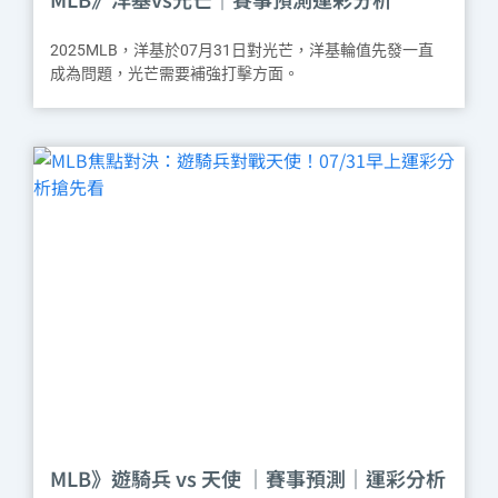
2025MLB，洋基於07月31日對光芒，洋基輪值先發一直
成為問題，光芒需要補強打擊方面。
MLB》遊騎兵 vs 天使 ｜賽事預測｜運彩分析