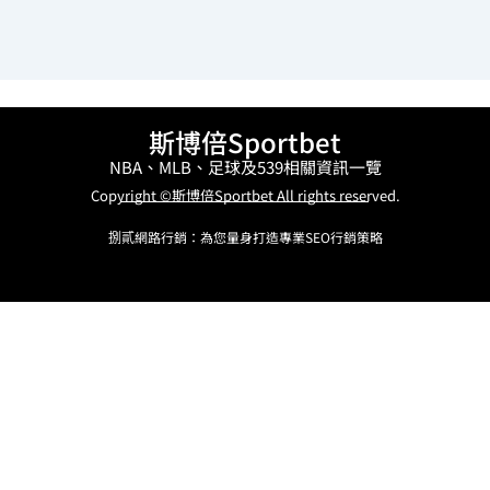
斯博倍Sportbet
NBA、MLB、足球及539相關資訊一覽
Copyright ©斯博倍Sportbet All rights reserved.
捌貳網路行銷：為您量身打造專業
SEO
行銷策略