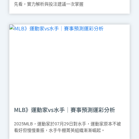
先看，實力解析與投注建議一次掌握
MLB》運動家vs水手｜賽事預測運彩分析
2025MLB，運動家於07月29日對水手，運動家原本不被
看好但慢慢重振，水手牛棚菁英組織漸漸崛起。