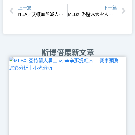
上一篇
下一篇
NBA／艾頓加盟湖人後 詹姆斯生涯擁有9名狀元隊友史上第1
MLB》洛磯vs太空人｜賽事預測運彩分析
斯博倍最新文章