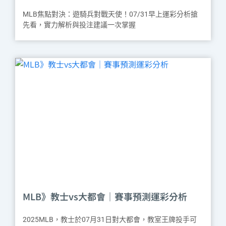
MLB焦點對決：遊騎兵對戰天使！07/31早上運彩分析搶
先看，實力解析與投注建議一次掌握
MLB》教士vs大都會｜賽事預測運彩分析
2025MLB，教士於07月31日對大都會，教室王牌投手可