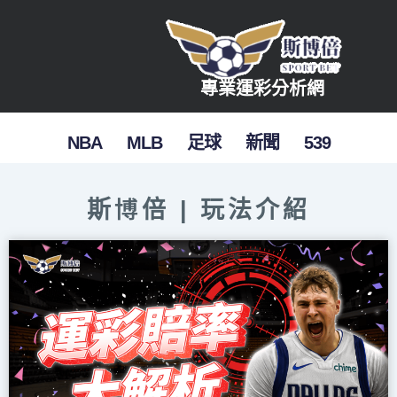
專業運彩分析網
NBA
MLB
足球
新聞
539
斯博倍 |
玩法介紹