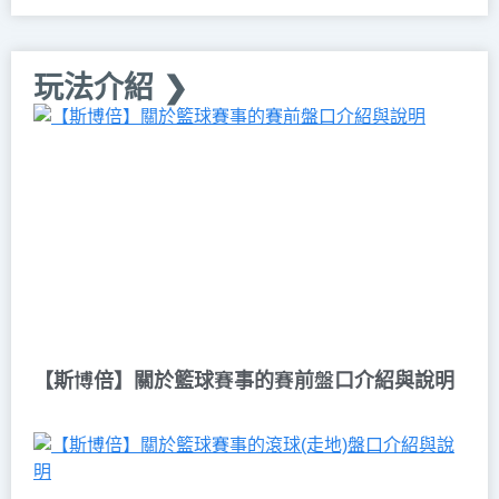
玩法介紹 ❯
【斯博倍】關於籃球賽事的賽前盤口介紹與說明