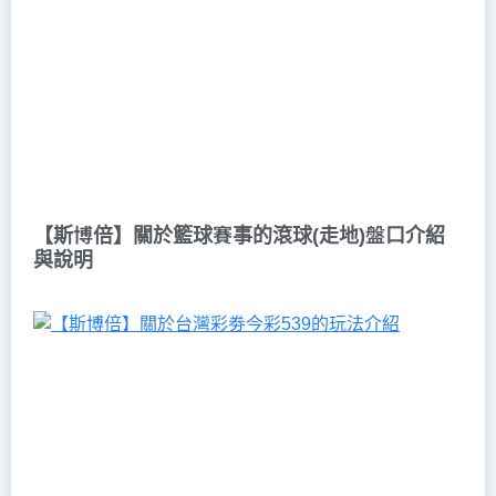
【斯博倍】關於籃球賽事的滾球(走地)盤口介紹
與說明