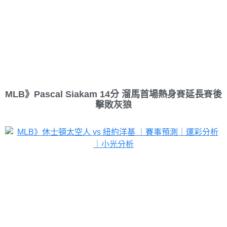
MLB》Pascal Siakam 14分 溜馬首場熱身賽延長賽後
擊敗灰狼