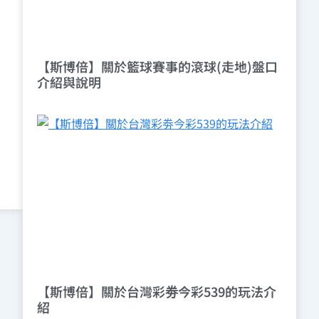
【斯博倍】關於籃球賽事的滾球(走地)盤口
介紹與說明
【斯博倍】關於台灣彩劵今彩539的玩法介
紹