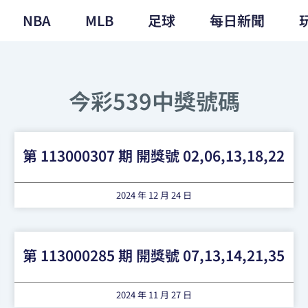
NBA
MLB
足球
每日新聞
今彩539中獎號碼
第 113000307 期 開獎號 02,06,13,18,22
2024 年 12 月 24 日
第 113000285 期 開獎號 07,13,14,21,35
2024 年 11 月 27 日