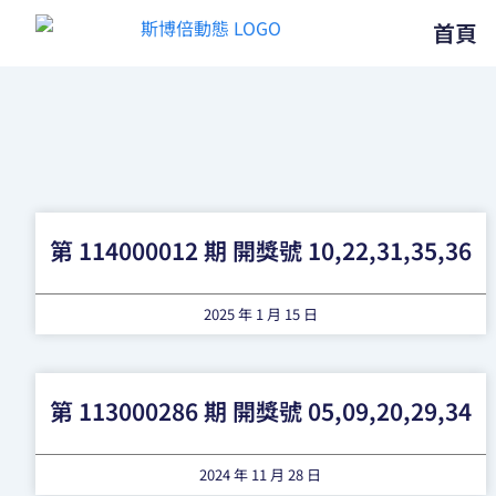
首頁
第 114000012 期 開獎號 10,22,31,35,36
2025 年 1 月 15 日
第 113000286 期 開獎號 05,09,20,29,34
2024 年 11 月 28 日