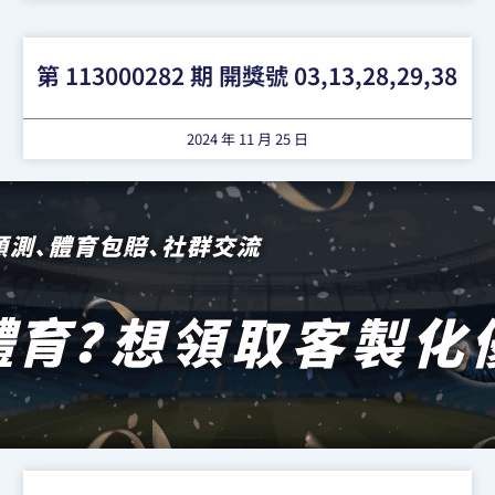
第 113000282 期 開獎號 03,13,28,29,38
2024 年 11 月 25 日