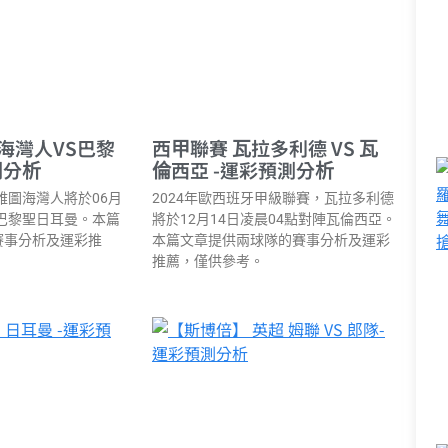
海灣人VS巴黎
西甲聯賽 瓦拉多利德 VS 瓦
測分析
倫西亞 -運彩預測分析
雅圖海灣人將於06月
2024年歐西班牙甲級聯賽，瓦拉多利德
陣巴黎聖日耳曼。本篇
將於12月14日凌晨04點對陣瓦倫西亞。
賽事分析及運彩推
本篇文章提供兩球隊的賽事分析及運彩
推薦，僅供參考。