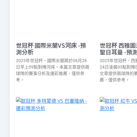
世冠杯 國際米蘭VS河床 -預
世冠杯 西雅圖
測分析
聖日耳曼 -預
2025年世冠杯，國際米蘭將於06月26
2025年世冠杯，西
日早上09點對陣河床。本篇文章提供兩
24日凌晨03點對
球隊的賽事分析及運彩推薦，僅供參
文章提供兩球隊的
考。
薦，僅供參考。