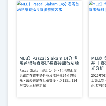
MLB》Pascal Siakam 14分 溜
MLB》
馬首場熱身賽延長賽後擊敗灰狼
基 ｜
光分析
Pascal Siakam得到 14 分，印地安那溜
馬雖然在首場熱身賽沒能保住24分的領
2025年0
先，最終還是在延長賽後，以135比134
士頓太空人
擊敗明尼蘇達灰狼。
兩球隊的