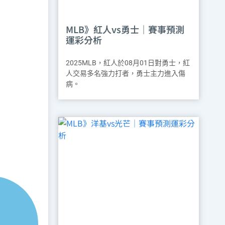
MLB》紅人vs勇士｜賽事預測
運彩分析
2025MLB，紅人於08月01日對勇士，紅
人交易多名強力打者，勇士主力進入傷
病。