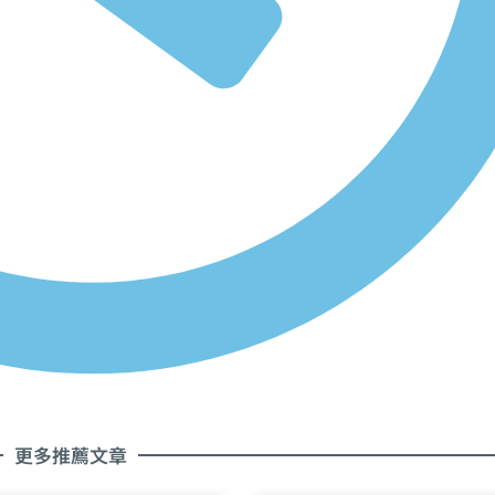
更多推薦文章