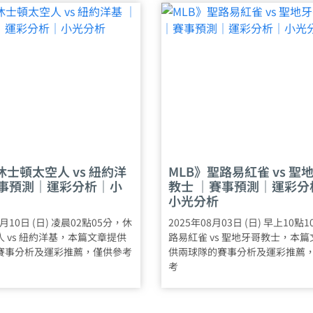
休士頓太空人 vs 紐約洋
MLB》聖路易紅雀 vs 聖
賽事預測｜運彩分析｜小
教士 ｜賽事預測｜運彩分
小光分析
8月10日 (日) 凌晨02點05分，休
2025年08月03日 (日) 早上10點
 vs 紐約洋基，本篇文章提供
路易紅雀 vs 聖地牙哥教士，本
賽事分析及運彩推薦，僅供參考
供兩球隊的賽事分析及運彩推薦
考