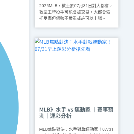
2025MLB，教士於07月31日對大都會，
教室王牌投手可能會被交易，大都會索
托受傷但傷勢不嚴重或許可以上場。
MLB》水手 vs 運動家 ｜賽事預
測｜運彩分析
MLB焦點對決：水手對戰運動家！07/31