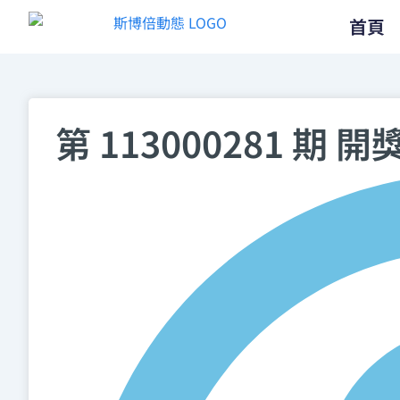
首頁
第 113000281 期 開獎號