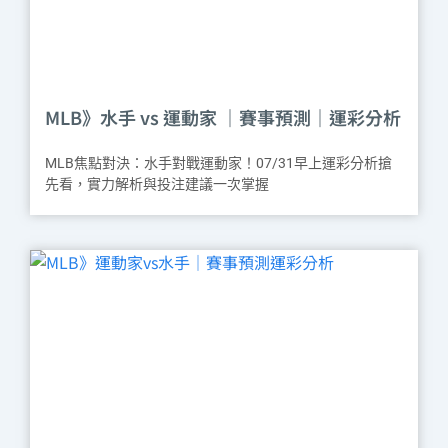
MLB》水手 vs 運動家 ｜賽事預測｜運彩分析
MLB焦點對決：水手對戰運動家！07/31早上運彩分析搶
先看，實力解析與投注建議一次掌握