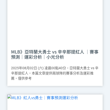
MLB》亞特蘭大勇士 vs 辛辛那提紅人 ｜賽事
預測｜運彩分析｜小光分析
2025年08月02日 (六) 凌晨00點40分，亞特蘭大勇士 vs 辛
辛那提紅人，本篇文章提供兩球隊的賽事分析及運彩推
薦，僅供參考