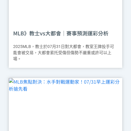
MLB》教士vs大都會｜賽事預測運彩分析
2025MLB，教士於07月31日對大都會，教室王牌投手可
能會被交易，大都會索托受傷但傷勢不嚴重或許可以上
場。