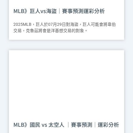
MLB》巨人vs海盜｜賽事預測運彩分析
2025MLB，巨人於07月29日對海盜，巨人可能會將韋伯
交易，克魯茲將會是洋基想交易的對象。
MLB》國民 vs 太空人 ｜賽事預測｜運彩分析