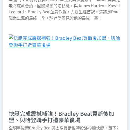
老將底薪合約，回歸熟悉的洛杉磯，與James Harden、Kawhi
Leonard、Bradley Beal並肩作戰，力拚生涯首冠。這將是Paul
職業生涯的最終一季，球迷準備見證他的最後一舞！
快艇完成震撼補強！Bradley Beal買斷後加
盟、與哈登聯手打造豪華後場
全明星後衛Bradley Beal與太陽買斷後轉投洛杉磯快艇，簽下2