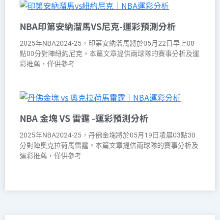
NBA印第安納溜馬VS尼克-運彩預測分析
2025年NBA2024-25，印第安納溜馬將於05月22日早上08
點00分對陣紐約尼克。本篇文章提供兩球隊的賽事分析及運
彩推薦，僅供參考
NBA 金塊 VS 雷霆 -運彩預測分析
2025年NBA2024-25，丹佛金塊將於05月19日凌晨03點30
分對陣奧克拉荷馬雷霆。本篇文章提供兩球隊的賽事分析及
運彩推薦，僅供參考