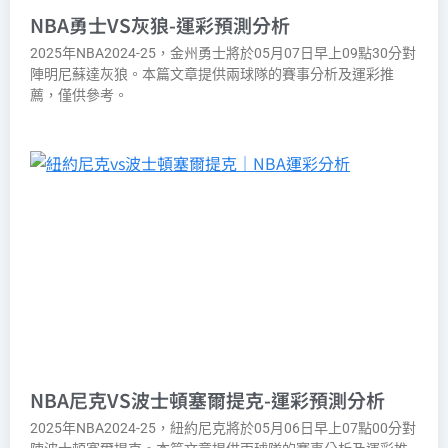
NBA勇士VS灰狼-運彩預測分析
2025年NBA2024-25，金州勇士將於05月07日早上09點30分對
陣明尼蘇達灰狼。本篇文章提供兩球隊的賽事分析及運彩推
薦，僅供參考。
NBA尼克VS波士頓塞爾提克-運彩預測分析
2025年NBA2024-25，紐約尼克將於05月06日早上07點00分對