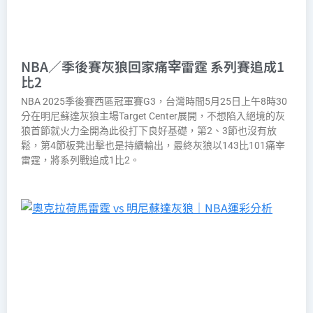
NBA／季後賽灰狼回家痛宰雷霆 系列賽追成1
比2
NBA 2025季後賽西區冠軍賽G3，台灣時間5月25日上午8時30
分在明尼蘇達灰狼主場Target Center展開，不想陷入絕境的灰
狼首節就火力全開為此役打下良好基礎，第2、3節也沒有放
鬆，第4節板凳出擊也是持續輸出，最終灰狼以143比101痛宰
雷霆，將系列戰追成1比2。