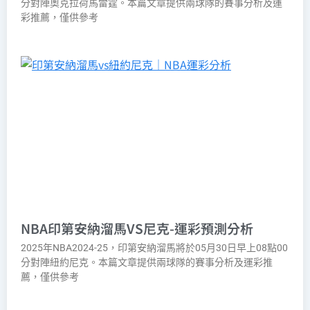
分對陣奧克拉荷馬雷霆。本篇文章提供兩球隊的賽事分析及運
彩推薦，僅供參考
NBA印第安納溜馬VS尼克-運彩預測分析
2025年NBA2024-25，印第安納溜馬將於05月30日早上08點00
分對陣紐約尼克。本篇文章提供兩球隊的賽事分析及運彩推
薦，僅供參考