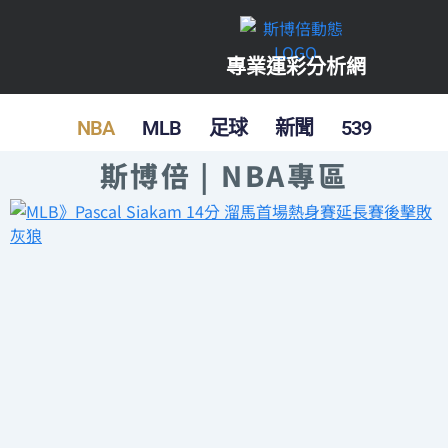
專業運彩分析網
NBA
MLB
足球
新聞
539
斯博倍 | NBA專區