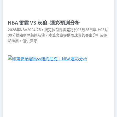
NBA 雷霆 VS 灰狼 -運彩預測分析
2025年NBA2024-25，奧克拉荷馬雷霆將於05月25日早上08點
30分對陣明尼蘇達灰狼。本篇文章提供兩球隊的賽事分析及運
彩推薦，僅供參考