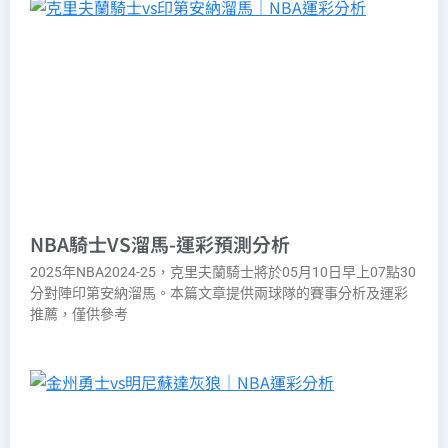
NBA騎士VS溜馬-運彩預測分析
2025年NBA2024-25，克里夫蘭騎士將於05月10日早上07點30
分對陣印第安納溜馬。本篇文章提供兩球隊的賽事分析及運彩
推薦，僅供參考