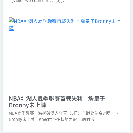
（Victor Wembanyama）共事
NBA》湖人夏季聯賽首戰失利｜詹皇子
Bronny未上陣
NBA夏季聯賽，洛杉磯湖人今天（6日）首戰對決金州勇士，
Bronny未上陣、Knecht不在狀態內84比89吞敗。