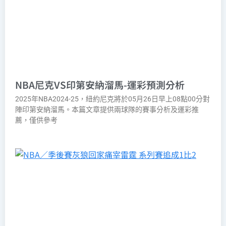
NBA尼克VS印第安納溜馬-運彩預測分析
2025年NBA2024-25，紐約尼克將於05月26日早上08點00分對
陣印第安納溜馬。本篇文章提供兩球隊的賽事分析及運彩推
薦，僅供參考