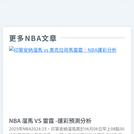
更多NBA文章
NBA 溜馬 VS 雷霆 -運彩預測分析
2025年NBA2024-25，印第安納溜馬將於06月06日早上08點30