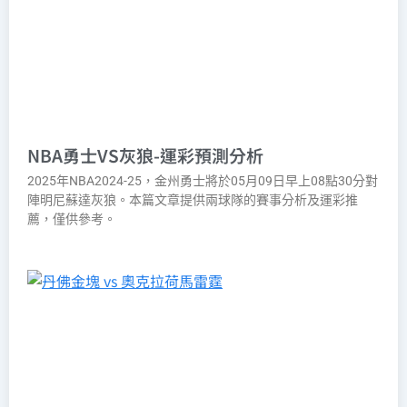
NBA勇士VS灰狼-運彩預測分析
2025年NBA2024-25，金州勇士將於05月09日早上08點30分對
陣明尼蘇達灰狼。本篇文章提供兩球隊的賽事分析及運彩推
薦，僅供參考。